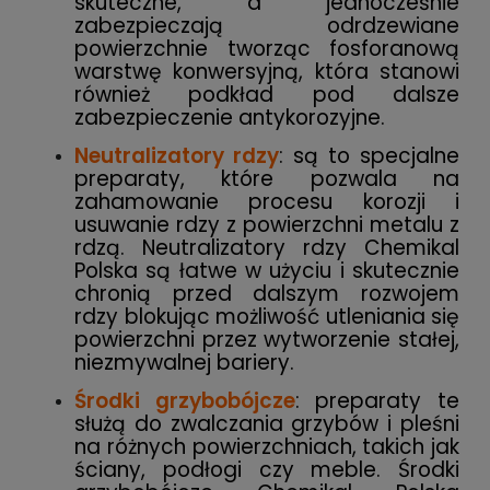
skuteczne, a jednocześnie
zabezpieczają odrdzewiane
powierzchnie tworząc fosforanową
warstwę konwersyjną, która stanowi
również podkład pod dalsze
zabezpieczenie antykorozyjne.
Neutralizatory rdzy
: są to specjalne
preparaty, które pozwala na
zahamowanie procesu korozji i
usuwanie rdzy z powierzchni metalu z
rdzą. Neutralizatory rdzy Chemikal
Polska są łatwe w użyciu i skutecznie
chronią przed dalszym rozwojem
rdzy blokując możliwość utleniania się
powierzchni przez wytworzenie stałej,
niezmywalnej bariery.
Środki grzybobójcze
: preparaty te
służą do zwalczania grzybów i pleśni
na różnych powierzchniach, takich jak
ściany, podłogi czy meble. Środki