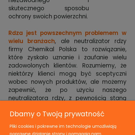
niezawodnego i
skutecznego sposobu
ochrony swoich powierzchni.
Rdza jest powszechnym problemem w
wielu branżach
, ale neutralizator rdzy
firmy Chemikal Polska to rozwiązanie,
które zyskało uznanie i zaufanie wielu
zadowolonych klientów. Rozumiemy, że
niektórzy klienci mogą być sceptyczni
wobec nowych produktów, ale możemy
zapewnić, że po użyciu naszego
neutralizatora rdzy, z pewnością staną
się oni jego fanami.
Dbamy o Twoją prywatność
Nasza firma stawia na jakość i
innowacyjność
, aby zapewnić naszym
Pliki cookies i pokrewne im technologie umożliwiają
poprawne działanie strony i pomagają nam
klientom najlepsze rozwiązania do walki z