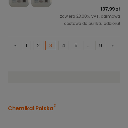
137,99 zł
zawiera 23.00% VAT, darmowa
dostawa do punktu odbioru!
«
1
2
3
4
5
...
9
»
®
Chemikal Polska